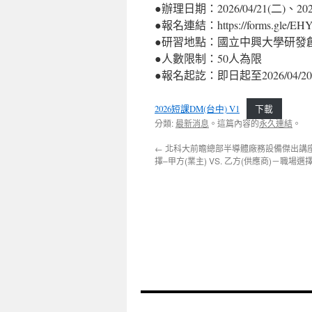
●辦理日期：2026/04/21(二)、2026/
●報名連結：https://forms.gle/E
●研習地點：國立中興大學研發創
●人數限制：50人為限
●報名起訖：即日起至2026/04/20
2026短課DM(台中) V1
下載
分類:
最新消息
。這篇內容的
永久連結
。
←
北科大前瞻總部半導體廠務設備傑出講
擇–甲方(業主) VS. 乙方(供應商)－職場