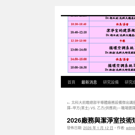
跳
至
主
要
內
容
首頁
最新消息
研究設備
研究
←
北科大前瞻總部半導體廠務設備傑出講
擇–甲方(業主) VS. 乙方(供應商)－職場
2026廠務與潔淨室技
發佈日期:
2026 年 1 月 12 日
，
作者:
admi