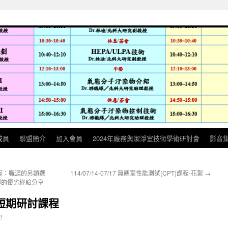
成員
聯盟簡介
加入會員
2024年廠務與潔淨室技術學術研討會
影音
座：職涯的另類選
114/07/14-07/17 無塵室性能測試(CPT)課程-花絮
→
選擇的優劣經驗分享
術短期研討課程
n