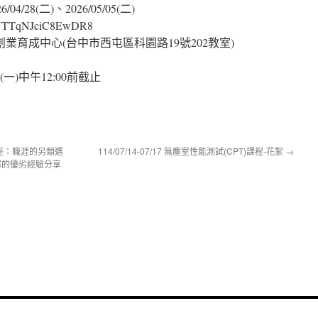
04/28(二)、2026/05/05(二)
HYTTqNJciC8EwDR8
業育成中心(台中市西屯區科園路19號202教室)
(一)中午12:00前截止
座：職涯的另類選
114/07/14-07/17 無塵室性能測試(CPT)課程-花絮
→
選擇的優劣經驗分享