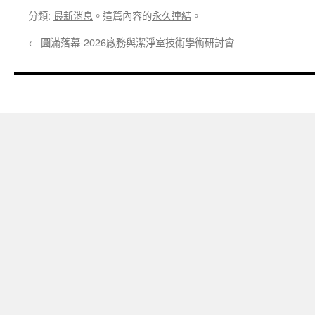
分類:
最新消息
。這篇內容的
永久連結
。
←
圓滿落幕-2026廠務與潔淨室技術學術研討會