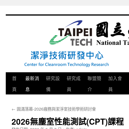
跳
至
主
要
內
容
首
最新消
研究設
研究成
聯盟簡
加入會
頁
息
備
員
介
員
←
圓滿落幕-2026廠務與潔淨室技術學術研討會
2026無塵室性能測試(CPT)課程