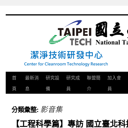
跳
至
主
要
內
容
首
最新消
研究設
研究成
聯盟簡
加入會
頁
息
備
員
介
員
影音集
分類彙整:
【工程科學篇】專訪 國立臺北科