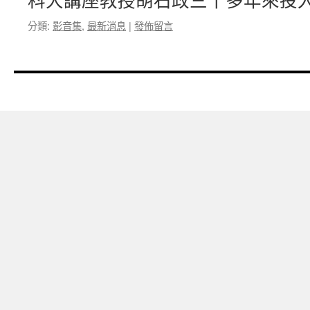
科大講座教授胡石政三十多年來投入
分類:
影音集
,
最新消息
|
發佈留言