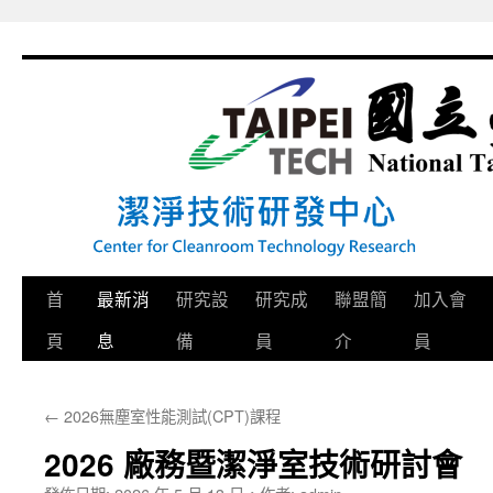
跳
至
主
要
內
容
首
最新消
研究設
研究成
聯盟簡
加入會
頁
息
備
員
介
員
←
2026無塵室性能測試(CPT)課程
2026 廠務暨潔淨室技術研討會