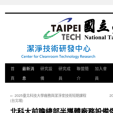
跳
至
主
要
內
容
首
最新消
研究設
研究成
聯盟簡
加入會
頁
息
備
員
介
員
←
2025臺北科技大學廠務與潔淨室技術短期課程
2
(台北場)
北科大前瞻總部半導體廠務設備